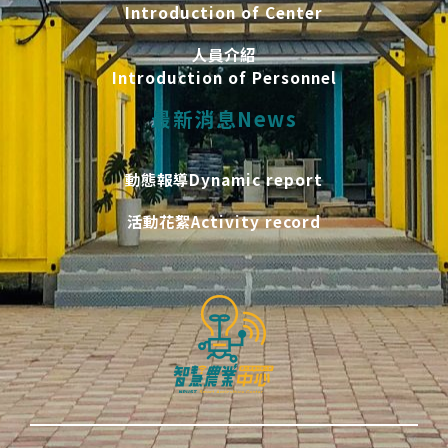
Introduction of Center
人員介紹
Introduction of Personnel
最新消息News
動態報導Dynamic report
活動花絮Activity record